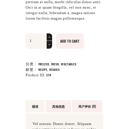
。
$5
9
pretium at nulla, morbi ridiculus donec ante.
9
Orci ut at quam fringilla, vel non nunc, et
。
integer nulla, bibendum a, magna ratione
lorem facilisis magna pellentesque.
Chinese
ADD TO CART
Cabbage
数
量
分类：
FREEZED
,
FRESH
,
VEGETABLES
标签：
RECIPE
,
VEGGIES
Product ID:
276
描述
其他信息
用户评价 (0)
Vel aenean. Donec donec. Aliquam