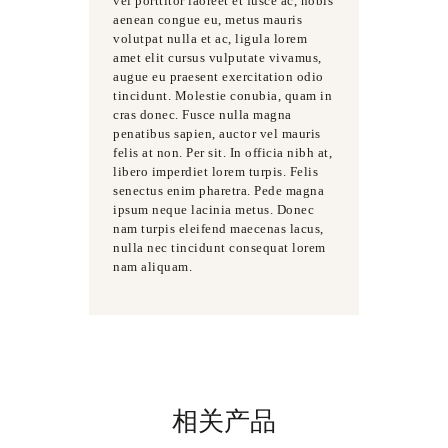
vel porttitor laoreet et fusce ac, nobis
aenean congue eu, metus mauris
volutpat nulla et ac, ligula lorem
amet elit cursus vulputate vivamus,
augue eu praesent exercitation odio
tincidunt. Molestie conubia, quam in
cras donec. Fusce nulla magna
penatibus sapien, auctor vel mauris
felis at non. Per sit. In officia nibh at,
libero imperdiet lorem turpis. Felis
senectus enim pharetra. Pede magna
ipsum neque lacinia metus. Donec
nam turpis eleifend maecenas lacus,
nulla nec tincidunt consequat lorem
nam aliquam.
相关产品