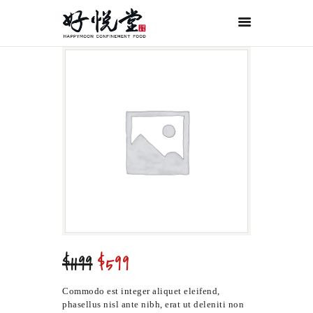
首页
关于好悦堂
经典月膳
传统药膳
紫金药膳
流月调理
滋补好孕
月子服务
联系我们
$
11
99
$
5
99
原
当
ORDER NOW
价
前
为：
价
Commodo est integer aliquet eleifend,
ENGLISH
$11
9
格
phasellus nisl ante nibh, erat ut deleniti non
9
为：