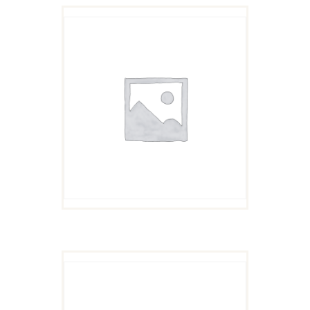
BOX OF CUCUMBERS
$
11
99
原
$
5
99
当
价
前
为：
价
$11
9
格
9
为：
。
$5
9
9
。
BIG VEGGIE BOX