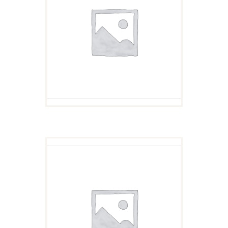
$
11
99
原
$
5
99
当
价
前
为：
价
$11
9
格
9
为：
。
$5
9
9
。
BOX OF POTATOES
$
11
99
原
$
5
99
当
价
前
为：
价