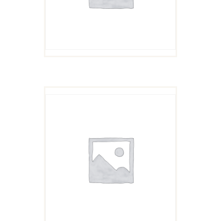
$11
9
格
9
为：
。
$5
9
9
。
BOX OF FIGS
$
11
99
原
$
8
99
当
价
前
为：
价
$11
9
格
9
为：
。
$8
9