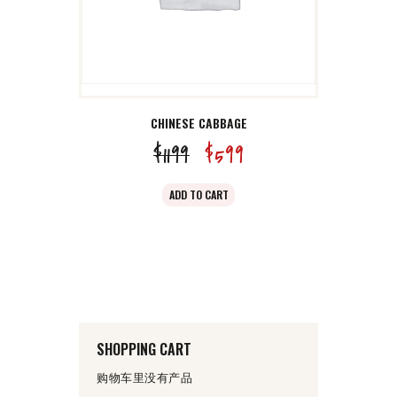
CHINESE CABBAGE
$
11
99
原
$
5
99
当
价
前
ADD TO CART
为：
价
$11
9
格
9
为：
。
$5
9
9
SHOPPING CART
。
购物车里没有产品