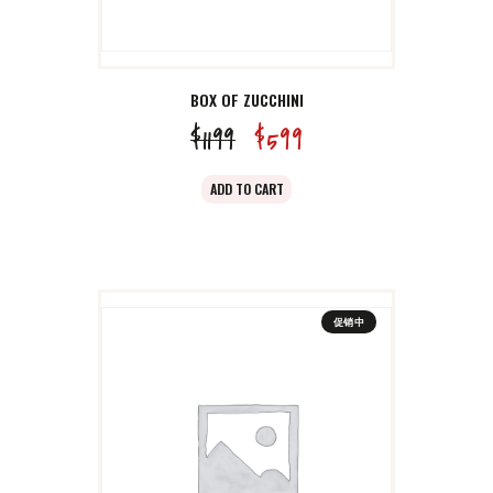
BOX OF ZUCCHINI
$
11
99
原
$
5
99
当
价
前
ADD TO CART
为：
价
$11
9
格
9
为：
。
$5
9
促销中
9
。