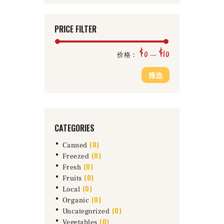
PRICE FILTER
$0
$10
最
最
价格：
—
低
高
筛选
价
价
格
格
CATEGORIES
(0)
Canned
(0)
Freezed
(0)
Fresh
(0)
Fruits
(0)
Local
(0)
Organic
(0)
Uncategorized
(0)
Vegetables