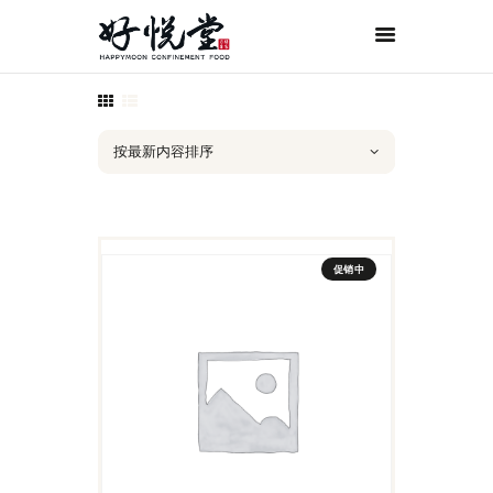
首页
关于好悦堂
经典月膳
传统药膳
紫金药膳
促销中
流月调理
滋补好孕
月子服务
联系我们
ORDER NOW
ENGLISH