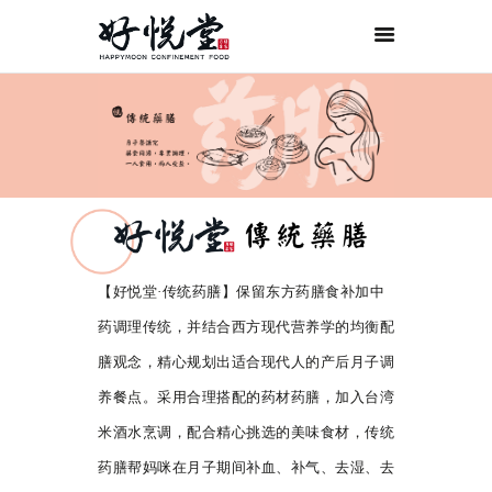
首页
关于好悦堂
经典月膳
传统药膳
紫金药膳
流月调理
【好悦堂·传统药膳】保留东方药膳食补加中
滋补好孕
药调理传统，并结合西方现代营养学的均衡配
月子服务
膳观念，精心规划出适合现代人的产后月子调
联系我们
养餐点。采用合理搭配的药材药膳，加入台湾
ORDER NOW
米酒水烹调，配合精心挑选的美味食材，传统
ENGLISH
药膳帮妈咪在月子期间补血、补气、去湿、去