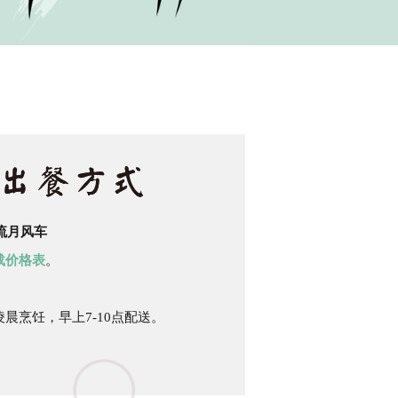
 流月风车
载价格表
。
晨烹饪，早上7-10点配送。