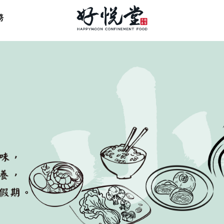
首页
关于好悦堂
经典月膳
传统药膳