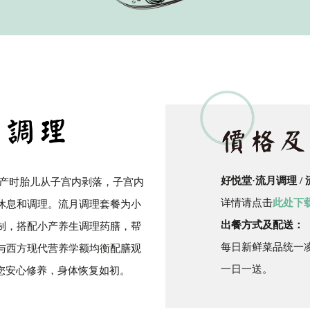
紫金药膳
流月调理
滋补好孕
好悦堂·流月调理 /
流产时胎儿从子宫内剥落，子宫内
详情请点击
此处下
休息和调理。流月调理套餐为小
月子服务
出餐方式及配送：
制，搭配小产养生调理药膳，帮
每日新鲜菜品统一凌
与西方现代营养学额均衡配膳观
一日一送。
助您安心修养，身体恢复如初。
联系我们