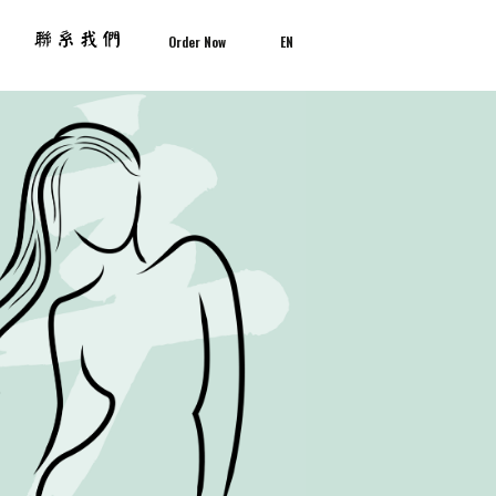
Order Now
EN