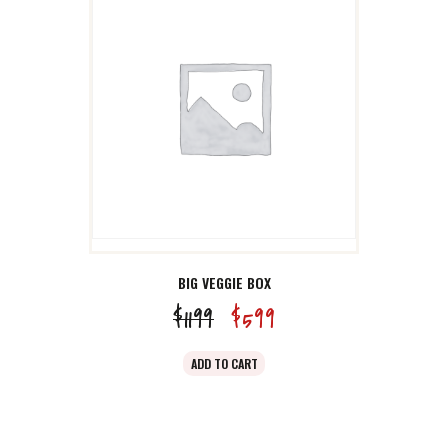
9
。
BIG VEGGIE BOX
$
11
99
原
$
5
99
当
价
前
ADD TO CART
为：
价
$11
9
格