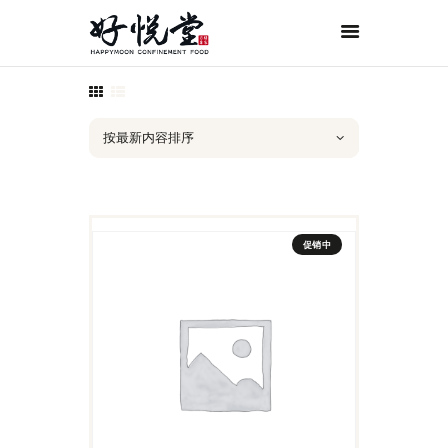
首页
关于好悦堂
经典月膳
传统药膳
紫金药膳
促销中
流月调理
滋补好孕
月子服务
联系我们
ORDER NOW
ENGLISH