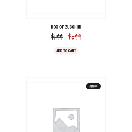
BOX OF ZUCCHINI
$
11
99
原
$
5
99
当
价
前
ADD TO CART
为：
价
$11
9
格
9
为：
。
$5
9
促销中
9
。