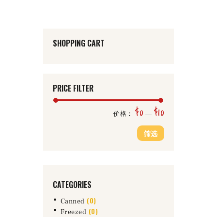
9
为：
。
$5
9
9
SHOPPING CART
。
PRICE FILTER
$0
$10
最
最
价格：
—
低
高
筛选
价
价
格
格
CATEGORIES
(0)
Canned
(0)
Freezed