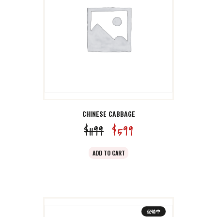
。
CHINESE CABBAGE
$
11
99
原
$
5
99
当
价
前
ADD TO CART
为：
价
$11
9
格
9
为：
。
$5
9
促销中