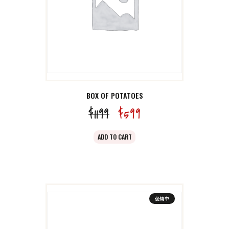
BOX OF POTATOES
$
11
99
原
$
5
99
当
价
前
ADD TO CART
为：
价
$11
9
格
9
为：
。
$5
9
促销中
9