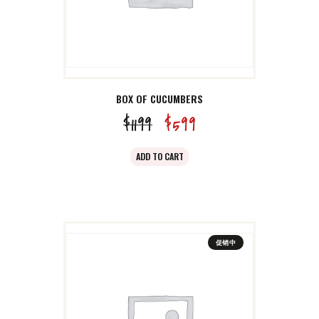
BOX OF CUCUMBERS
$
11
99
原
$
5
99
当
价
前
ADD TO CART
为：
价
$11
9
格
9
为：
。
$5
9
促销中
9
。