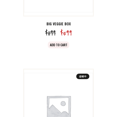
BIG VEGGIE BOX
$
11
99
原
$
5
99
当
价
前
ADD TO CART
为：
价
$11
9
格
9
为：
。
$5
9
促销中
9
。