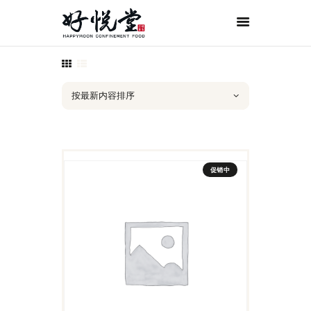
首页
关于好悦堂
经典月膳
传统药膳
紫金药膳
促销中
流月调理
滋补好孕
月子服务
联系我们
ORDER NOW
ENGLISH