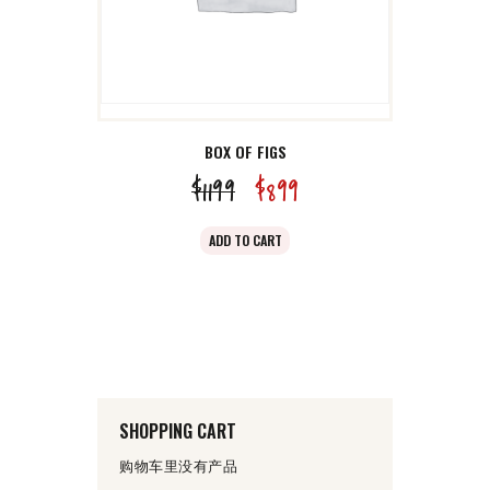
BOX OF FIGS
$
11
99
原
$
8
99
当
价
前
ADD TO CART
为：
价
$11
9
格
9
为：
。
$8
9
9
SHOPPING CART
。
购物车里没有产品