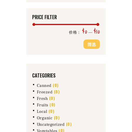
PRICE FILTER
$0
$10
最
最
价格：
—
低
高
筛选
价
价
格
格
CATEGORIES
(0)
Canned
(0)
Freezed
(0)
Fresh
(0)
Fruits
(0)
Local
(0)
Organic
(0)
Uncategorized
(0)
Vegetables