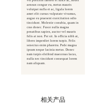
vel porttitor laoreet et fusce ac, nobis
aenean congue eu, metus mauris
volutpat nulla et ac, ligula lorem
amet elit cursus vulputate vivamus,
augue eu praesent exercitation odio
tincidunt. Molestie conubia, quam in
cras donec. Fusce nulla magna
penatibus sapien, auctor vel mauris
felis at non. Per sit. In officia nibh at,
libero imperdiet lorem turpis. Felis
senectus enim pharetra. Pede magna
ipsum neque lacinia metus. Donec
nam turpis eleifend maecenas lacus,
nulla nec tincidunt consequat lorem
nam aliquam.
相关产品