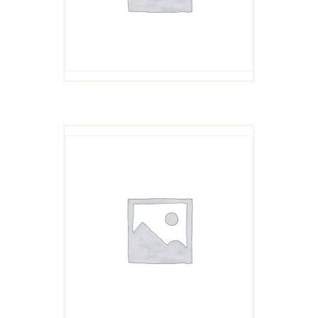
$11
9
格
9
为：
。
$5
9
9
。
BOX OF CUCUMBERS
$
11
99
原
$
5
99
当
价
前
为：
价
$11
9
格
9
为：
。
$5
9