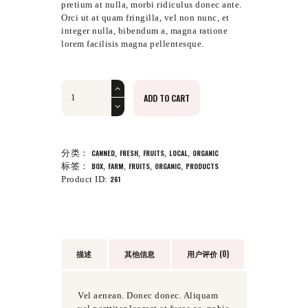
。
$8
9
pretium at nulla, morbi ridiculus donec ante.
9
Orci ut at quam fringilla, vel non nunc, et
。
integer nulla, bibendum a, magna ratione
lorem facilisis magna pellentesque.
Box
ADD TO CART
of
Figs
数
量
分类：
CANNED
,
FRESH
,
FRUITS
,
LOCAL
,
ORGANIC
标签：
BOX
,
FARM
,
FRUITS
,
ORGANIC
,
PRODUCTS
Product ID:
261
描述
其他信息
用户评价 (0)
Vel aenean. Donec donec. Aliquam