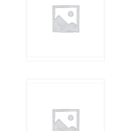
$
11
99
原
$
5
99
当
价
前
为：
价
$11
9
格
9
为：
。
$5
9
9
。
BOX OF ZUCCHINI
$
11
99
原
$
5
99
当
价
前
为：
价