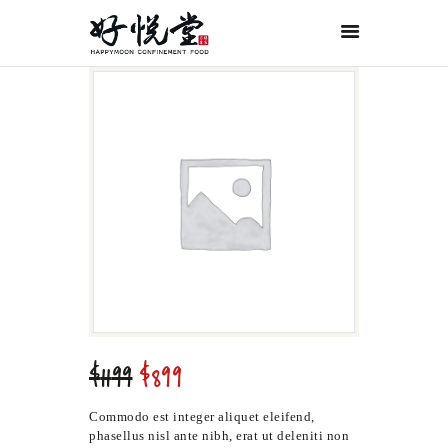
首页
关于好悦堂
经典月膳
传统药膳
紫金药膳
流月调理
滋补好孕
月子服务
联系我们
$
11
99
$
8
99
原
当
ORDER NOW
价
前
为：
价
Commodo est integer aliquet eleifend,
ENGLISH
$11
9
格
phasellus nisl ante nibh, erat ut deleniti non
9
为：