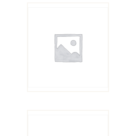
BOX OF POTATOES
$
11
99
原
$
5
99
当
价
前
为：
价
$11
9
格
9
为：
。
$5
9
9
。
BIG VEGGIE BOX