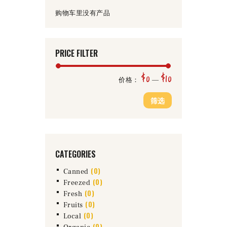
。
购物车里没有产品
PRICE FILTER
$0
$10
最
最
价格：
—
低
高
筛选
价
价
格
格
CATEGORIES
(0)
Canned
(0)
Freezed
(0)
Fresh
(0)
Fruits
(0)
Local
(0)