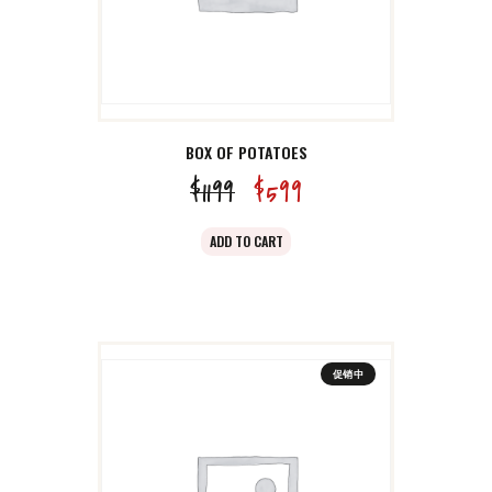
BOX OF POTATOES
$
11
99
原
$
5
99
当
价
前
ADD TO CART
为：
价
$11
9
格
9
为：
。
$5
9
促销中
9
。