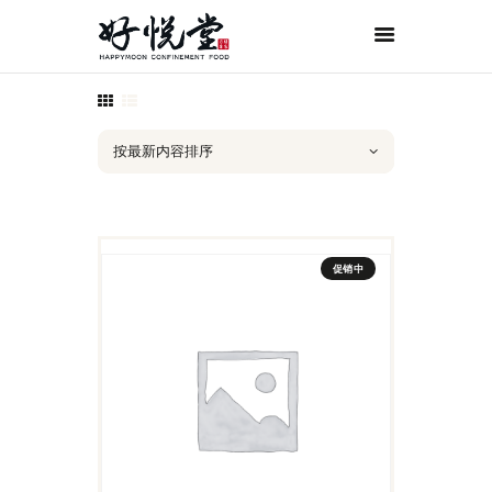
首页
关于好悦堂
经典月膳
传统药膳
紫金药膳
促销中
流月调理
滋补好孕
月子服务
联系我们
ORDER NOW
ENGLISH