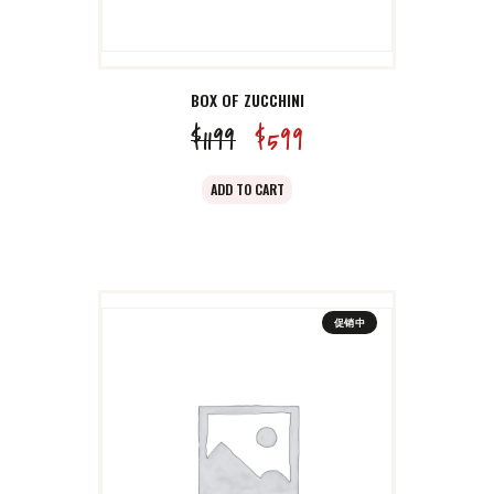
BOX OF ZUCCHINI
$
11
99
原
$
5
99
当
价
前
ADD TO CART
为：
价
$11
9
格
9
为：
。
$5
9
促销中
9
。