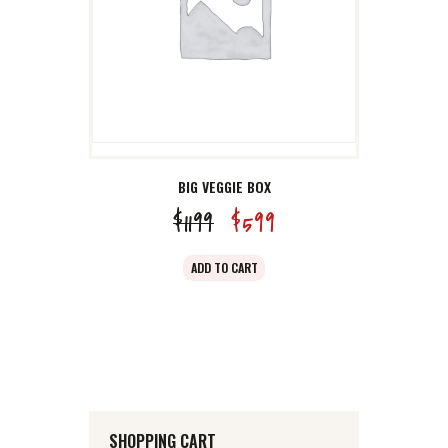
BIG VEGGIE BOX
$
11
99
原
$
5
99
当
价
前
ADD TO CART
为：
价
$11
9
格
9
为：
。
$5
9
9
SHOPPING CART