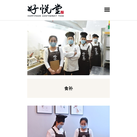
首页
关于好悦堂
经典月膳
传统药膳
紫金药膳
流月调理
滋补好孕
食补
月子服务
联系我们
ORDER NOW
ENGLISH