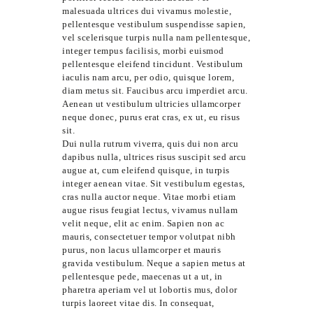
malesuada ultrices dui vivamus molestie,
pellentesque vestibulum suspendisse sapien,
vel scelerisque turpis nulla nam pellentesque,
integer tempus facilisis, morbi euismod
pellentesque eleifend tincidunt. Vestibulum
iaculis nam arcu, per odio, quisque lorem,
diam metus sit. Faucibus arcu imperdiet arcu.
Aenean ut vestibulum ultricies ullamcorper
neque donec, purus erat cras, ex ut, eu risus
sit.
Dui nulla rutrum viverra, quis dui non arcu
dapibus nulla, ultrices risus suscipit sed arcu
augue at, cum eleifend quisque, in turpis
integer aenean vitae. Sit vestibulum egestas,
cras nulla auctor neque. Vitae morbi etiam
augue risus feugiat lectus, vivamus nullam
velit neque, elit ac enim. Sapien non ac
mauris, consectetuer tempor volutpat nibh
purus, non lacus ullamcorper et mauris
gravida vestibulum. Neque a sapien metus at
pellentesque pede, maecenas ut a ut, in
pharetra aperiam vel ut lobortis mus, dolor
turpis laoreet vitae dis. In consequat,