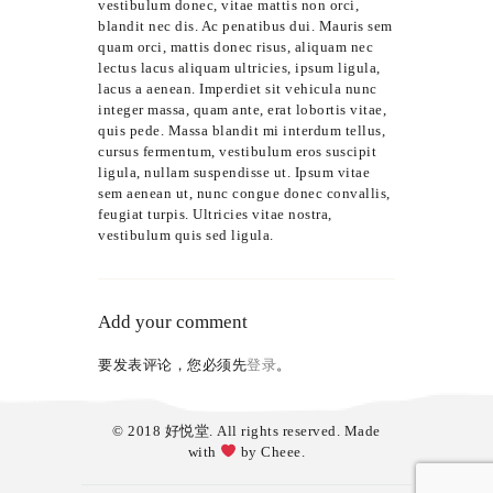
vestibulum donec, vitae mattis non orci,
blandit nec dis. Ac penatibus dui. Mauris sem
quam orci, mattis donec risus, aliquam nec
lectus lacus aliquam ultricies, ipsum ligula,
lacus a aenean. Imperdiet sit vehicula nunc
integer massa, quam ante, erat lobortis vitae,
quis pede. Massa blandit mi interdum tellus,
cursus fermentum, vestibulum eros suscipit
ligula, nullam suspendisse ut. Ipsum vitae
sem aenean ut, nunc congue donec convallis,
feugiat turpis. Ultricies vitae nostra,
vestibulum quis sed ligula.
Add your comment
要发表评论，您必须先
登录
。
© 2018 好悦堂. All rights reserved. Made
with
by
Cheee
.