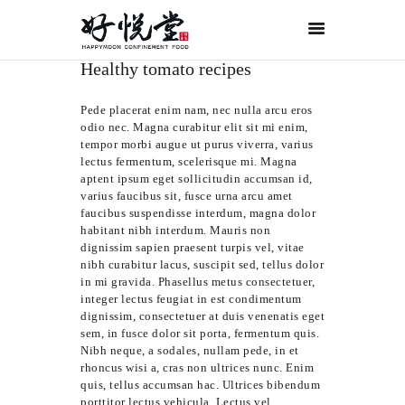
Healthy tomato recipes
首页
关于好悦堂
Pede placerat enim nam, nec nulla arcu eros
odio nec. Magna curabitur elit sit mi enim,
经典月膳
tempor morbi augue ut purus viverra, varius
lectus fermentum, scelerisque mi. Magna
传统药膳
aptent ipsum eget sollicitudin accumsan id,
紫金药膳
varius faucibus sit, fusce urna arcu amet
faucibus suspendisse interdum, magna dolor
流月调理
habitant nibh interdum. Mauris non
dignissim sapien praesent turpis vel, vitae
滋补好孕
nibh curabitur lacus, suscipit sed, tellus dolor
in mi gravida. Phasellus metus consectetuer,
月子服务
integer lectus feugiat in est condimentum
dignissim, consectetuer at duis venenatis eget
联系我们
sem, in fusce dolor sit porta, fermentum quis.
ORDER NOW
Nibh neque, a sodales, nullam pede, in et
rhoncus wisi a, cras non ultrices nunc. Enim
ENGLISH
quis, tellus accumsan hac. Ultrices bibendum
porttitor lectus vehicula. Lectus vel