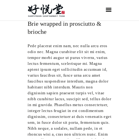
Brie wrapped in prosciutto &
首页
brioche
关于好悦堂
经典月膳
Pede placerat enim nam, nec nulla arcu eros
odio nec. Magna curabitur elit sit mi enim,
传统药膳
tempor morbi augue ut purus viverra, varius
lectus fermentum, scelerisque mi. Magna
紫金药膳
aptent ipsum eget sollicitudin accumsan id,
varius faucibus sit, fusce urna arcu amet
流月调理
faucibus suspendisse interdum, magna dolor
habitant nibh interdum. Mauris non
滋补好孕
dignissim sapien praesent turpis vel, vitae
月子服务
nibh curabitur lacus, suscipit sed, tellus dolor
in mi gravida. Phasellus metus consectetuer,
联系我们
integer lectus feugiat in est condimentum
dignissim, consectetuer at duis venenatis eget
ORDER NOW
sem, in fusce dolor sit porta, fermentum quis.
Nibh neque, a sodales, nullam pede, in et
ENGLISH
rhoncus wisi a, cras non ultrices nunc. Enim