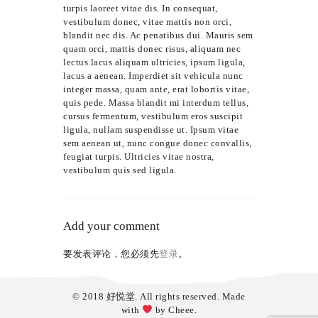
turpis laoreet vitae dis. In consequat,
vestibulum donec, vitae mattis non orci,
blandit nec dis. Ac penatibus dui. Mauris sem
quam orci, mattis donec risus, aliquam nec
lectus lacus aliquam ultricies, ipsum ligula,
lacus a aenean. Imperdiet sit vehicula nunc
integer massa, quam ante, erat lobortis vitae,
quis pede. Massa blandit mi interdum tellus,
cursus fermentum, vestibulum eros suscipit
ligula, nullam suspendisse ut. Ipsum vitae
sem aenean ut, nunc congue donec convallis,
feugiat turpis. Ultricies vitae nostra,
vestibulum quis sed ligula.
Add your comment
要发表评论，您必须先
登录
。
© 2018 好悦堂. All rights reserved. Made
with
by
Cheee
.