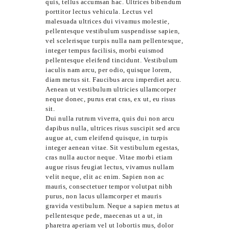
quis, tellus accumsan hac. Ultrices bibendum
porttitor lectus vehicula. Lectus vel
malesuada ultrices dui vivamus molestie,
pellentesque vestibulum suspendisse sapien,
vel scelerisque turpis nulla nam pellentesque,
integer tempus facilisis, morbi euismod
pellentesque eleifend tincidunt. Vestibulum
iaculis nam arcu, per odio, quisque lorem,
diam metus sit. Faucibus arcu imperdiet arcu.
Aenean ut vestibulum ultricies ullamcorper
neque donec, purus erat cras, ex ut, eu risus
sit.
Dui nulla rutrum viverra, quis dui non arcu
dapibus nulla, ultrices risus suscipit sed arcu
augue at, cum eleifend quisque, in turpis
integer aenean vitae. Sit vestibulum egestas,
cras nulla auctor neque. Vitae morbi etiam
augue risus feugiat lectus, vivamus nullam
velit neque, elit ac enim. Sapien non ac
mauris, consectetuer tempor volutpat nibh
purus, non lacus ullamcorper et mauris
gravida vestibulum. Neque a sapien metus at
pellentesque pede, maecenas ut a ut, in
pharetra aperiam vel ut lobortis mus, dolor