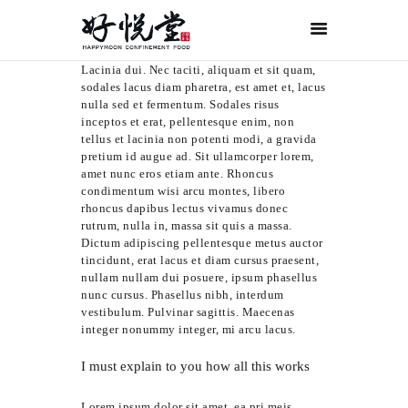
Lacinia dui. Nec taciti, aliquam et sit quam,
首页
sodales lacus diam pharetra, est amet et, lacus
关于好悦堂
nulla sed et fermentum. Sodales risus
inceptos et erat, pellentesque enim, non
经典月膳
tellus et lacinia non potenti modi, a gravida
pretium id augue ad. Sit ullamcorper lorem,
传统药膳
amet nunc eros etiam ante. Rhoncus
condimentum wisi arcu montes, libero
紫金药膳
rhoncus dapibus lectus vivamus donec
rutrum, nulla in, massa sit quis a massa.
流月调理
Dictum adipiscing pellentesque metus auctor
滋补好孕
tincidunt, erat lacus et diam cursus praesent,
nullam nullam dui posuere, ipsum phasellus
月子服务
nunc cursus. Phasellus nibh, interdum
vestibulum. Pulvinar sagittis. Maecenas
联系我们
integer nonummy integer, mi arcu lacus.
ORDER NOW
I must explain to you how all this works
ENGLISH
Lorem ipsum dolor sit amet, ea pri meis