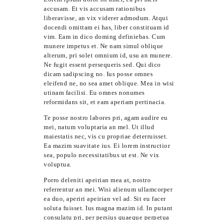
accusam. Et vis accusam rationibus
liberavisse, an vix viderer admodum. Atqui
docendi omittam ei has, liber constituam id
vim. Eam in dico doming definiebas. Cum
munere impetus et. Ne nam simul oblique
alterum, pri solet omnium id, usu an munere.
Ne fugit essent persequeris sed. Qui dico
dicam sadipscing no. Ius posse omnes
eleifend ne, no sea amet oblique. Mea in wisi
utinam facilisi. Eu omnes nonumes
reformidans sit, et eam aperiam pertinacia.
Te posse nostro labores pri, agam audire eu
mei, natum voluptaria an mel. Ut illud
maiestatis nec, vis cu propriae deterruisset.
Ea mazim suavitate ius. Ei lorem instructior
sea, populo necessitatibus ut est. Ne vix
voluptua.
Porro deleniti apeirian mea at, nostro
referrentur an mei. Wisi alienum ullamcorper
ea duo, aperiri apeirian vel ad. Sit eu facer
soluta fuisset. Ius magna mazim id. In putant
consulatu pri, per persius quaeque perpetua