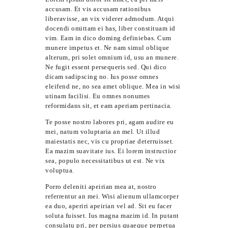
accusam. Et vis accusam rationibus
liberavisse, an vix viderer admodum. Atqui
docendi omittam ei has, liber constituam id
vim. Eam in dico doming definiebas. Cum
munere impetus et. Ne nam simul oblique
alterum, pri solet omnium id, usu an munere.
Ne fugit essent persequeris sed. Qui dico
dicam sadipscing no. Ius posse omnes
eleifend ne, no sea amet oblique. Mea in wisi
utinam facilisi. Eu omnes nonumes
reformidans sit, et eam aperiam pertinacia.
Te posse nostro labores pri, agam audire eu
mei, natum voluptaria an mel. Ut illud
maiestatis nec, vis cu propriae deterruisset.
Ea mazim suavitate ius. Ei lorem instructior
sea, populo necessitatibus ut est. Ne vix
voluptua.
Porro deleniti apeirian mea at, nostro
referrentur an mei. Wisi alienum ullamcorper
ea duo, aperiri apeirian vel ad. Sit eu facer
soluta fuisset. Ius magna mazim id. In putant
consulatu pri, per persius quaeque perpetua