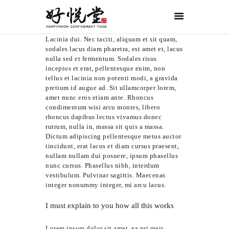
Lacinia dui. Nec taciti, aliquam et sit quam,
首页
sodales lacus diam pharetra, est amet et, lacus
关于好悦堂
nulla sed et fermentum. Sodales risus
inceptos et erat, pellentesque enim, non
经典月膳
tellus et lacinia non potenti modi, a gravida
pretium id augue ad. Sit ullamcorper lorem,
传统药膳
amet nunc eros etiam ante. Rhoncus
condimentum wisi arcu montes, libero
紫金药膳
rhoncus dapibus lectus vivamus donec
rutrum, nulla in, massa sit quis a massa.
流月调理
Dictum adipiscing pellentesque metus auctor
滋补好孕
tincidunt, erat lacus et diam cursus praesent,
nullam nullam dui posuere, ipsum phasellus
月子服务
nunc cursus. Phasellus nibh, interdum
vestibulum. Pulvinar sagittis. Maecenas
联系我们
integer nonummy integer, mi arcu lacus.
ORDER NOW
I must explain to you how all this works
ENGLISH
Lorem ipsum dolor sit amet, ea pri meis