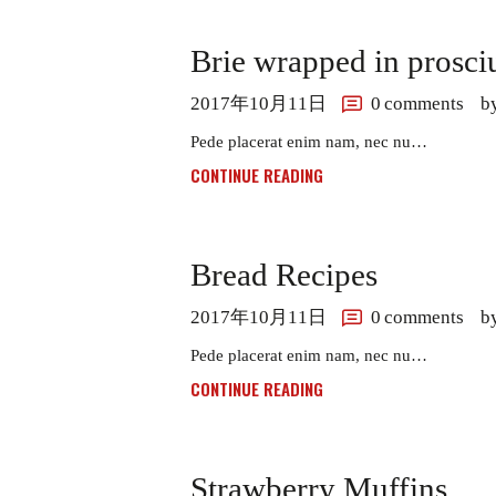
Brie wrapped in prosci
2017年10月11日
0
comments
b
Pede placerat enim nam, nec nu…
CONTINUE READING
Bread Recipes
2017年10月11日
0
comments
b
Pede placerat enim nam, nec nu…
CONTINUE READING
Strawberry Muffins