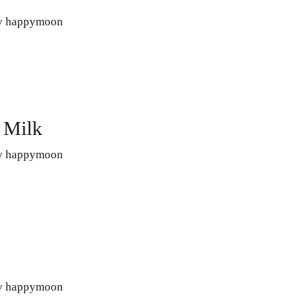
y happymoon
ORDER NOW
ENGLISH
 Milk
y happymoon
y happymoon