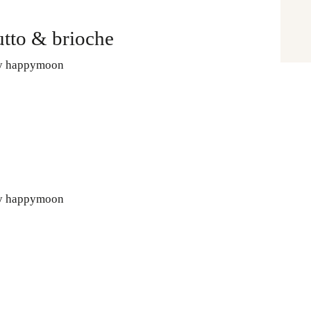
紫金药膳
utto & brioche
y happymoon
流月调理
滋补好孕
y happymoon
月子服务
联系我们