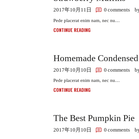
2017年10月11日
0
comments
b
Pede placerat enim nam, nec nu…
CONTINUE READING
Homemade Condensed
2017年10月10日
0
comments
b
Pede placerat enim nam, nec nu…
CONTINUE READING
The Best Pumpkin Pie
2017年10月10日
0
comments
b