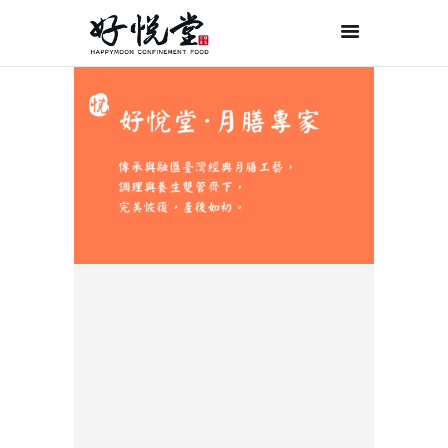
首页
关于好悦堂
经典月膳
传统药膳
紫金药膳
流月调理
滋补好孕
月子服务
联系我们
ORDER NOW
ENGLISH