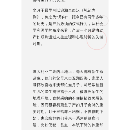
坐月子最早可以追溯至西汉《礼记内
则》，称之为“月内”，距今已有两千多年
的历史，是产后必须的仪式行为，从社会
学和医学的角度来看，产后一个月是协助
产妇顺利渡过人生生理和心理转折的关键
时期。
澳大利亚广袤的土地上，每天都有新生命
诞生，他们的父母来自五湖四海，家里人
满怀欣喜地来澳帮忙坐月子，却经常被新
生儿的降生搞得措手不及，被澳洲陌生的
地理环境，食材采购的不便捷搞得愁眉苦
脸，因而很容易疏忽了产妇月子食补的重
要时期。月子里营养不均衡，不仅影响下
奶，也会给妈妈们带来一系列的健康问
题，比如便秘，贫血，本该下降的体重却