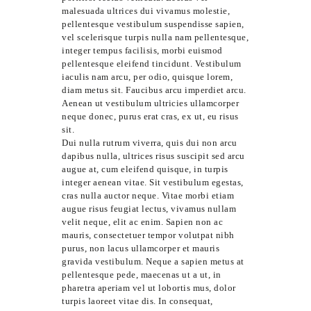
malesuada ultrices dui vivamus molestie,
pellentesque vestibulum suspendisse sapien,
vel scelerisque turpis nulla nam pellentesque,
integer tempus facilisis, morbi euismod
pellentesque eleifend tincidunt. Vestibulum
iaculis nam arcu, per odio, quisque lorem,
diam metus sit. Faucibus arcu imperdiet arcu.
Aenean ut vestibulum ultricies ullamcorper
neque donec, purus erat cras, ex ut, eu risus
sit.
Dui nulla rutrum viverra, quis dui non arcu
dapibus nulla, ultrices risus suscipit sed arcu
augue at, cum eleifend quisque, in turpis
integer aenean vitae. Sit vestibulum egestas,
cras nulla auctor neque. Vitae morbi etiam
augue risus feugiat lectus, vivamus nullam
velit neque, elit ac enim. Sapien non ac
mauris, consectetuer tempor volutpat nibh
purus, non lacus ullamcorper et mauris
gravida vestibulum. Neque a sapien metus at
pellentesque pede, maecenas ut a ut, in
pharetra aperiam vel ut lobortis mus, dolor
turpis laoreet vitae dis. In consequat,