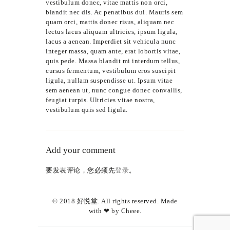
vestibulum donec, vitae mattis non orci,
blandit nec dis. Ac penatibus dui. Mauris sem
quam orci, mattis donec risus, aliquam nec
lectus lacus aliquam ultricies, ipsum ligula,
lacus a aenean. Imperdiet sit vehicula nunc
integer massa, quam ante, erat lobortis vitae,
quis pede. Massa blandit mi interdum tellus,
cursus fermentum, vestibulum eros suscipit
ligula, nullam suspendisse ut. Ipsum vitae
sem aenean ut, nunc congue donec convallis,
feugiat turpis. Ultricies vitae nostra,
vestibulum quis sed ligula.
Add your comment
要发表评论，您必须先
登录
。
© 2018 好悦堂. All rights reserved. Made
with ❤ by
Cheee
.