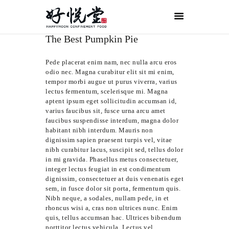
首页
The Best Pumpkin Pie
关于好悦堂
经典月膳
Pede placerat enim nam, nec nulla arcu eros
odio nec. Magna curabitur elit sit mi enim,
传统药膳
tempor morbi augue ut purus viverra, varius
lectus fermentum, scelerisque mi. Magna
紫金药膳
aptent ipsum eget sollicitudin accumsan id,
varius faucibus sit, fusce urna arcu amet
流月调理
faucibus suspendisse interdum, magna dolor
habitant nibh interdum. Mauris non
滋补好孕
dignissim sapien praesent turpis vel, vitae
月子服务
nibh curabitur lacus, suscipit sed, tellus dolor
in mi gravida. Phasellus metus consectetuer,
联系我们
integer lectus feugiat in est condimentum
dignissim, consectetuer at duis venenatis eget
ORDER NOW
sem, in fusce dolor sit porta, fermentum quis.
Nibh neque, a sodales, nullam pede, in et
ENGLISH
rhoncus wisi a, cras non ultrices nunc. Enim
quis, tellus accumsan hac. Ultrices bibendum
porttitor lectus vehicula. Lectus vel